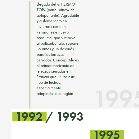
Llegada del «THERMO
TOP» (panel sándwich
autoportante). Agradable
y aislante tanto en
invierno como en
verano, este nuevo
producto, que sustituye
al policarbonato, supone
un antes y un después
para las terrazas
cerradas. Concept Alu es
el primer fabricante de
terrazas cerradas en
Francia que utiliza este
tipo de techos,
199
especialmente
adaptados a la región.
1992 / 1993
1995