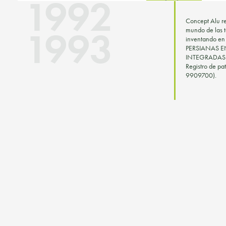
1992
Concept Alu re
1993
mundo de las t
inventando en 
PERSIANAS E
INTEGRADAS en
Registro de pat
9909700).