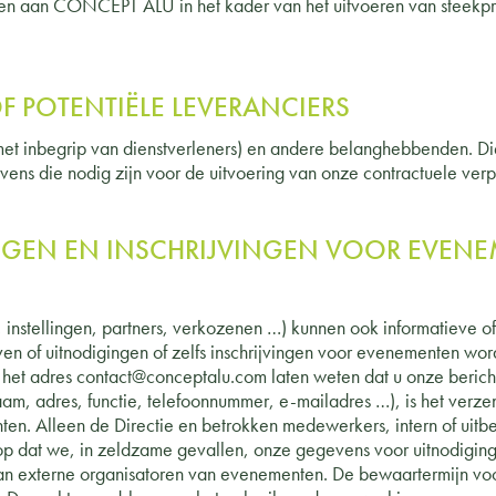
 aan CONCEPT ALU in het kader van het uitvoeren van steekpro
 POTENTIËLE LEVERANCIERS
et inbegrip van dienstverleners) en andere belanghebbenden. D
ens die nodig zijn voor de uitvoering van onze contractuele verp
INGEN EN INSCHRIJVINGEN VOOR EVE
, instellingen, partners, verkozenen …) kunnen ook informatieve o
ieven of uitnodigingen of zelfs inschrijvingen voor evenementen
a het adres contact@conceptalu.com laten weten dat u onze berich
aam, adres, functie, telefoonnummer, e-mailadres …), is het ver
n. Alleen de Directie en betrokken medewerkers, intern of uitbe
dat we, in zeldzame gevallen, onze gegevens voor uitnodigingen
n externe organisatoren van evenementen. De bewaartermijn voor