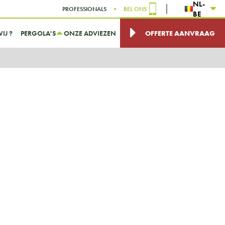
NL-
PROFESSIONALS
BEL ONS
BE
IJ ?
PERGOLA'S
ONZE ADVIEZEN
OFFERTE AANVRAAG