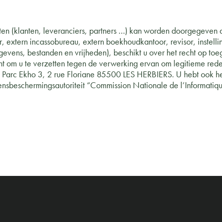
ten (klanten, leveranciers, partners …) kan worden doorgegeven a
r, extern incassobureau, extern boekhoudkantoor, revisor, instell
evens, bestanden en vrijheden), beschikt u over het recht op toe
t om u te verzetten tegen de verwerking ervan om legitieme rede
 Parc Ekho 3, 2 rue Floriane 85500 LES HERBIERS. U hebt ook he
ensbeschermingsautoriteit “Commission Nationale de l’Informatique