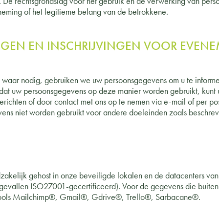
. De rechtsgrondslag voor het gebruik en de verwerking van pe
neming of het legitieme belang van de betrokkene.
INGEN EN INSCHRIJVINGEN VOOR EVE
aar nodig, gebruiken we uw persoonsgegevens om u te informer
lt dat uw persoonsgegevens op deze manier worden gebruikt, kunt 
erichten of door contact met ons op te nemen via e-mail of per post
ens niet worden gebruikt voor andere doeleinden zoals beschrev
elijk gehost in onze beveiligde lokalen en de datacenters van o
e gevallen ISO27001-gecertificeerd). Voor de gegevens die bui
e tools Mailchimp®, Gmail®, Gdrive®, Trello®, Sarbacane®.