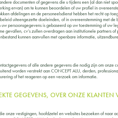
e andere documenten of gegevens die u tijdens een (al dan niet spo
ing ervan) om te kunnen beoordelen of uw profiel in overeenste
okken afdelingen en de personeelsdienst hebben het recht op to
t beleid uiteengezette doeleinden, of in overeenstemming met de
an uw persoonsgegevens is gebaseerd op uw toestemming of uw le
e gevallen, cv’s zullen overdragen aan institutionele partners of
enbestand kunnen aanvullen met openbare informatie, uitzendbure
actgegevens of alle andere gegevens die nodig zijn om onze co
sluitend worden verstrekt aan CONCEPT ALU, derden, professionals
turering of het reageren op een verzoek om informatie.
EKTE GEGEVENS, OVER ONZE KLANTEN 
 onze vestigingen, hoofdzetel en websites bezoeken of naar aa