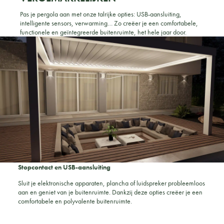
Pas je pergola aan met onze talrijke opties: USB-aansluiting,
intelligente sensors, verwarming… Zo creëer je een comfortabele,
functionele en geïntegreerde buitenruimte, het hele jaar door.
Stopcontact en USB-aansluiting
Sluit je elektronische apparaten, plancha of luidspreker probleemloos
aan en geniet van je buitenruimte. Dankzij deze opties creëer je een
comfortabele en polyvalente buitenruimte.