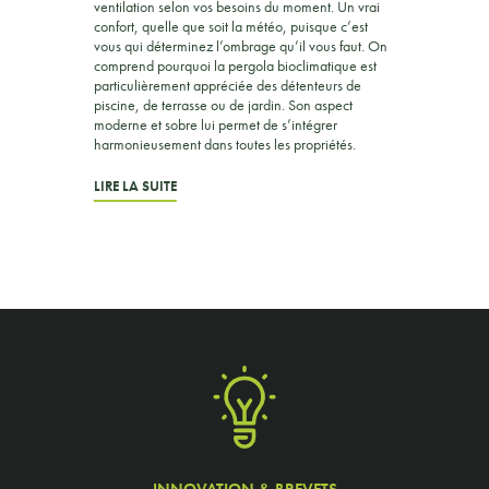
ventilation selon vos besoins du moment. Un vrai
confort, quelle que soit la météo, puisque c’est
vous qui déterminez l’ombrage qu’il vous faut. On
comprend pourquoi la pergola bioclimatique est
particulièrement appréciée des détenteurs de
piscine, de terrasse ou de jardin. Son aspect
moderne et sobre lui permet de s’intégrer
harmonieusement dans toutes les propriétés.
LIRE LA SUITE
LA PERGOLA EN ALUMINIUM
BIOCLIMATIQUE
Conçue en aluminium, la pergola bioclimatique ou
Confort de Lumière est composée de différentes
lames orientables et télécommandées. Selon vos
envies et besoins, elle peut être adossée à votre
maison ou placée dans votre jardin. Elle s’adapte
parfaitement à votre environnement grâce à sa
structure moderne. Cette pergola en aluminium
permet de vous protéger à la fois du vent et des
rayons du soleil grâce à ses lames orientables.
Vous rêvez d’une pergola sur mesure ? Avec
Concept Alu, choisissez la largeur des lames de
INNOVATION & BREVETS