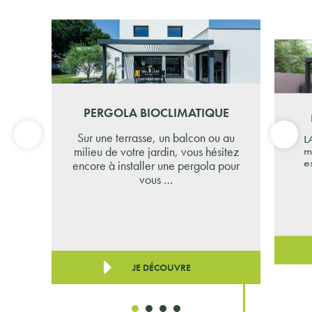
PERGOLA BIOCLIMATIQUE
Sur une terrasse, un balcon ou au
L
milieu de votre jardin, vous hésitez
m
e
encore à installer une pergola pour
vous …
JE DÉCOUVRE