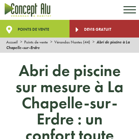
Aller au contenu
Aller au menu
POINTS DE VENTE
DEVIS GRATUIT
Accueil
Points de vente
Vérandas Nantes (44)
Abri de piscine à La
Chapelle-sur-Erdre
Abri de piscine
sur mesure à La
Chapelle-sur-
Erdre : un
confort toute