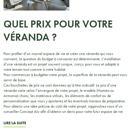
aluminium
des saisons.
commun, une
peut
Faut-il
véranda
aujourd’hui
forcément
s’apparente à
s’entretenir
viser le plein
QUEL PRIX POUR VOTRE
une pièce de
rapidement,
sud?? En
vie à
sans gestes
réalité, il
contraignants
VÉRANDA ?
n’existe pas
ni produits
de règle
chimiques.
Chez Concept
Pour profiter d’un nouvel espace de vie et créer une véranda qui vous
Alu, chaque
convient, la question du budget à consacrer est déterminante. L’installation
solution est
d’une véranda est un projet souvent unique, conçu pour vous et adapté à
pensée pour
votre terrain tout comme à votre habitat.
vous faire
Pour commencer à budgéter votre projet, la superficie de la véranda peut vous
gagner du
servir de base.
Ces fourchettes de prix ne sont données qu’à titre indicatif. Le prix d’une
véranda varie selon l’envergure de votre projet, le modèle (Homéa ou
Armonia) choisi, les matériaux utilisés, les éléments de confort ou de
personnalisation que vous y ajouterez et les éventuels travaux de préparation.
Pour obtenir une idée précise du coût de votre projet, rapprochez vous d’un
conseiller Concept Alu afin d’obtenir un devis pour votre futur espace de vie.
LIRE LA SUITE