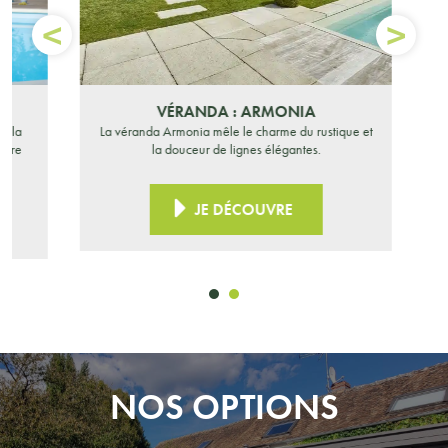
VÉRANDA : ARMONIA
la
La véranda Armonia mêle le charme du rustique et
re
la douceur de lignes élégantes.
JE DÉCOUVRE
NOS OPTIONS