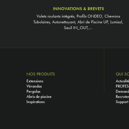
INNOVATIONS & BREVETS
Volets roulants intégrés, Profils ONDEO, Chevrons
Tubulaires, Autonettoyant, Abri de Piscine UP, Lumisol,
Seuil IN_OUT,…
NOS PRODUITS
QUI S
Extensions
Actualit
Vérandas
PROFES
Pergolas
Demande
Abris de piscine
Recrute
Inspirations
Support