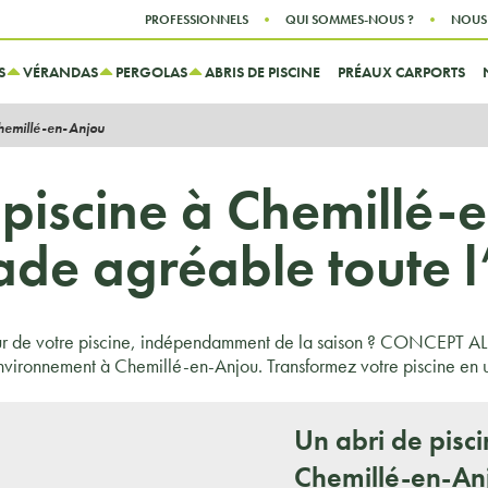
Aller au contenu
Aller au menu
PROFESSIONNELS
QUI SOMMES-NOUS ?
NOUS
S
VÉRANDAS
PERGOLAS
ABRIS DE PISCINE
PRÉAUX CARPORTS
Chemillé-en-Anjou
 piscine à Chemillé-
de agréable toute 
r de votre piscine, indépendamment de la saison ? CONCEPT ALU, 
environnement à Chemillé-en-Anjou. Transformez votre piscine en 
Un abri de pisc
Chemillé-en-An