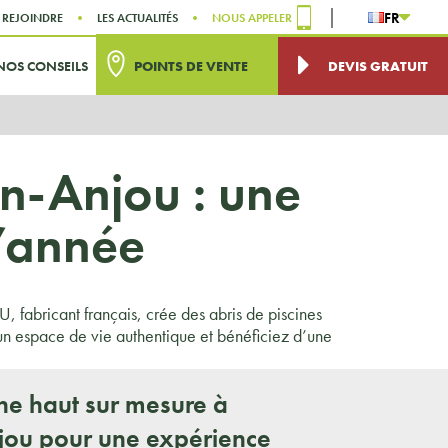
FR
 REJOINDRE
LES ACTUALITÉS
NOUS APPELER
NOS CONSEILS
POINTS DE VENTE
DEVIS GRATUIT
en-Anjou : une
l’année
fabricant français, crée des abris de piscines
un espace de vie authentique et bénéficiez d’une
ine haut sur mesure à
jou pour une expérience