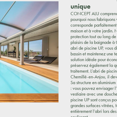
unique
CONCEPT ALU comprend qu
pourquoi nous fabriquons v
corresponde parfaitement à
maison et à votre jardin. 
protection tout au long de
plaisirs de la baignade à
abri de piscine UP, vous 
bassin et maintenez une t
solution idéale pour écon
préservez également la qua
traitement. L’abri de pisci
Chemillé-en-Anjou, il dev
Sa structure en aluminium
: vous pouvez envisager 
vestiaire avec une douch
piscine UP sont conçus po
grandes surfaces vitrées, to
entièrement l’abri lors de
coulissant.