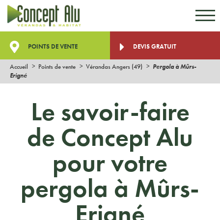
Aller au contenu
Aller au menu
POINTS DE VENTE
DEVIS GRATUIT
Accueil
Points de vente
Vérandas Angers (49)
Pergola à Mûrs-
Erigné
Le savoir-faire
de Concept Alu
pour votre
pergola à Mûrs-
Erigné