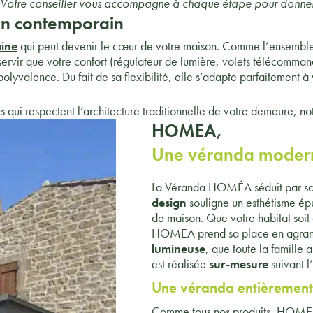
. Votre conseiller vous accompagne à chaque étape pour donner v
ign contemporain
ine
qui peut devenir le cœur de votre maison. Comme l’ensemble
rvir que votre confort (régulateur de lumière, volets télécommandé
olyvalence. Du fait de sa flexibilité, elle s’adapte parfaitement à
 qui respectent l’architecture traditionnelle de votre demeure, n
HOMEA,
Une véranda modern
La Véranda HOMÉA séduit par so
design
souligne un esthétisme épu
de maison. Que votre habitat soi
HOMEA prend sa place en agrand
lumineuse
, que toute la famill
est réalisée
sur-mesure
suivant l
Une véranda entièrement
Comme tous nos produits, HOMEA