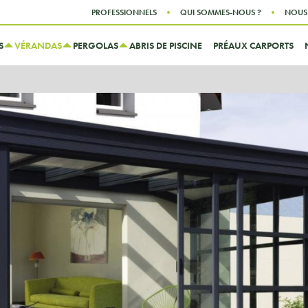
Aller au contenu
Aller au menu
PROFESSIONNELS
QUI SOMMES-NOUS ?
NOUS
S
VÉRANDAS
PERGOLAS
ABRIS DE PISCINE
PRÉAUX CARPORTS