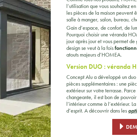
l’utilisation que vous souhaitez e
les pièces de la maison peuvent êt
salle à manger, salon, bureau, c
Gain d’espace, de confort, de l
Pourquoi choisir une véranda HO
jour après jour et vous permet de
design se veut à la fois
fonctionn
atouts majeurs d’HOMEA.
Version DUO :
véranda H
Concept Alu a développé un duo v
pièces supplémentaires : une pièc
extérieur sur votre terrasse. Parc
changeante, il est bon de pouvoir
l’intérieur comme à l’extérieur. L
d’esprit. A découvrir dans les
opt
DEM