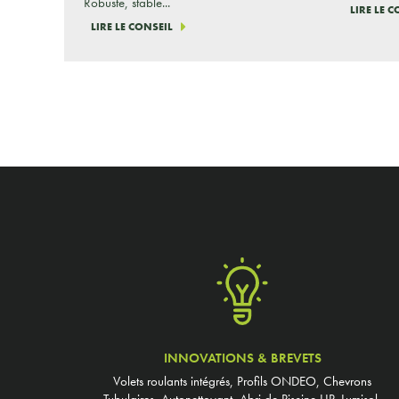
Robuste, stable...
LIRE LE 
LIRE LE CONSEIL
INNOVATIONS & BREVETS
Volets roulants intégrés, Profils ONDEO, Chevrons
Tubulaires, Autonettoyant, Abri de Piscine UP, Lumisol,