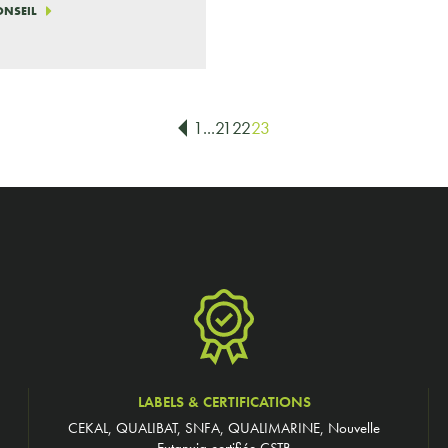
CONSEIL
1
...
21
22
23
LABELS & CERTIFICATIONS
CEKAL, QUALIBAT, SNFA, QUALIMARINE, Nouvelle
Extanxia certifiée CSTB