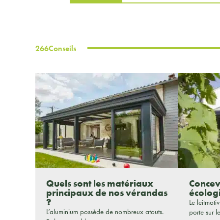
266
Conseils
Quels sont les matériaux
Concev
principaux de nos vérandas
écolog
?
Le leitmoti
L’aluminium possède de nombreux atouts.
porte sur le