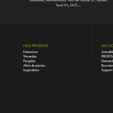
Seuil IN_OUT,…
NOS PRODUITS
QUI S
Extensions
Actualit
Vérandas
PROFES
Pergolas
Demande
Abris de piscine
Recrute
Inspirations
Support