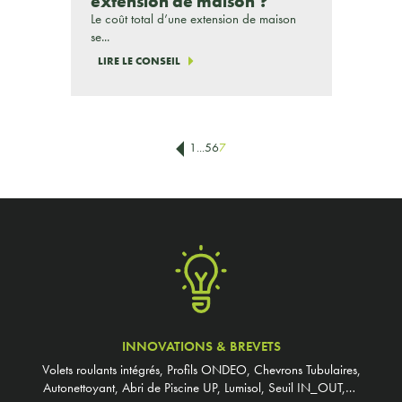
extension de maison ?
Le coût total d’une extension de maison
se...
LIRE LE CONSEIL
1
...
5
6
7
INNOVATIONS & BREVETS
Volets roulants intégrés, Profils ONDEO, Chevrons Tubulaires,
Autonettoyant, Abri de Piscine UP, Lumisol, Seuil IN_OUT,…