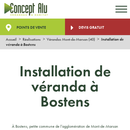
Aller au contenu
Aller au menu
POINTS DE VENTE
DEVIS GRATUIT
Accueil
Réalisations
Vérandas Mont-de-Marsan (40)
Installation de
véranda à Bostens
Installation de
véranda à
Bostens
À Bostens, petite commune de l’agglomération de Mont-de-Marsan