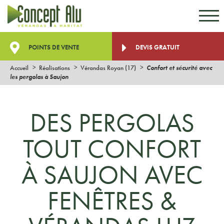
Aller au contenu
Aller au menu
POINTS DE VENTE
DEVIS GRATUIT
Accueil
Réalisations
Vérandas Royan (17)
Confort et sécurité avec
les pergolas à Saujon
DES PERGOLAS
TOUT CONFORT
À SAUJON AVEC
FENÊTRES &