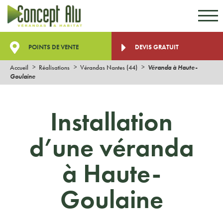
Aller au contenu
Aller au menu
POINTS DE VENTE
DEVIS GRATUIT
Accueil
Réalisations
Vérandas Nantes (44)
Véranda à Haute-
Goulaine
Installation
d’une véranda
à Haute-
Goulaine