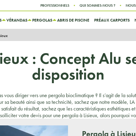
Aller au contenu
Aller au menu
PROFESSIONNELS
QUI SOMMES-NOUS ?
NOUS
S
VÉRANDAS
PERGOLAS
ABRIS DE PISCINE
PRÉAUX CARPORTS
sieux
ieux : Concept Alu se
disposition
s vous diriger vers une pergola bioclimatique ? Il s’agit de la solu
.Pour sa beauté ainsi que sa technicité, sachez que notre modèle, L
satisfait du résultat, sachez que les caractéristiques esthétiques e
solliciter votre devis pour une pergola à Lisieux, alors pourquoi vo
Pergola à Lisie