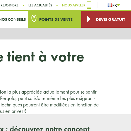
FR
 REJOINDRE
LES ACTUALITÉS
NOUS APPELER
NOS CONSEILS
POINTS DE VENTE
DEVIS GRATUIT
 tient à votre
tion la plus appréciée actuellement pour se sentir
A Pergola, peut satisfaire même les plus exigeants
t techniques pourront être modifiées en fonction de
us en priver ?
ux : découvrez notre concept