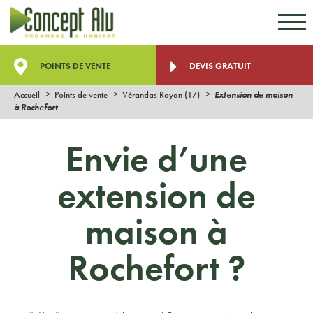
Aller au contenu
Aller au menu
POINTS DE VENTE
DEVIS GRATUIT
Accueil
Points de vente
Vérandas Royan (17)
Extension de maison
à Rochefort
Envie d’une
extension de
maison à
Rochefort ?