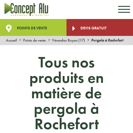
Aller au contenu
Aller au menu
POINTS DE VENTE
DEVIS GRATUIT
Accueil
Points de vente
Vérandas Royan (17)
Pergola à Rochefort
Tous nos
produits en
matière de
pergola à
Rochefort