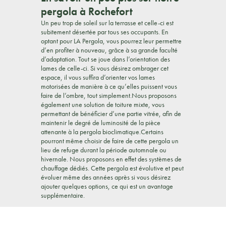
pergola à Rochefort
Un peu trop de soleil sur la terrasse et celle-ci est
subitement désertée par tous ses occupants. En
optant pour LA Pergola, vous pourrez leur permettre
d’en profiter à nouveau, grâce à sa grande faculté
d’adaptation. Tout se joue dans l’orientation des
lames de celle-ci. Si vous désirez ombrager cet
espace, il vous suffira d’orienter vos lames
motorisées de manière à ce qu’elles puissent vous
faire de l’ombre, tout simplement.Nous proposons
également une solution de toiture mixte, vous
permettant de bénéficier d’une partie vitrée, afin de
maintenir le degré de luminosité de la pièce
attenante à la pergola bioclimatique.Certains
pourront même choisir de faire de cette pergola un
lieu de refuge durant la période automnale ou
hivernale. Nous proposons en effet des systèmes de
chauffage dédiés. Cette pergola est évolutive et peut
évoluer même des années après si vous désirez
ajouter quelques options, ce qui est un avantage
supplémentaire.