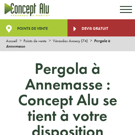
Aller au contenu
Aller au menu
POINTS DE VENTE
DEVIS GRATUIT
Accueil
Points de vente
Vérandas Annecy (74)
Pergola à
Annemasse
Pergola à
Annemasse :
Concept Alu se
tient à votre
disposition