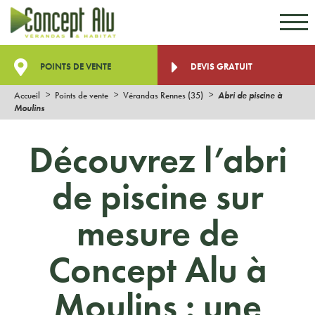
Aller au contenu
Aller au menu
POINTS DE VENTE
DEVIS GRATUIT
Accueil
Points de vente
Vérandas Rennes (35)
Abri de piscine à
Moulins
Découvrez l’abri
de piscine sur
mesure de
Concept Alu à
Moulins : une