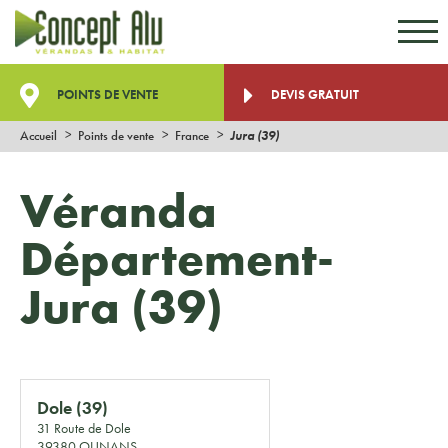
Aller au contenu
Aller au menu
POINTS DE VENTE
DEVIS GRATUIT
Accueil
Points de vente
France
Jura (39)
Véranda
Département-
Jura (39)
Dole (39)
31 Route de Dole
39380
OUNANS