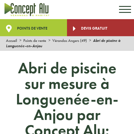
Aller au contenu
Aller au menu
POINTS DE VENTE
DEVIS GRATUIT
Accueil
Points de vente
Vérandas Angers (49)
Abri de piscine à
Longuenée-en-Anjou
Abri de piscine
sur mesure à
Longuenée-en-
Anjou par
Concept Alu: