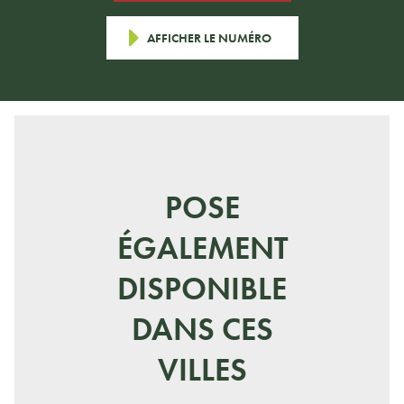
espace unique qui souligne le cachet de votre
domicile. Profitez de conseils personnalisés délivrés
par les experts Concept Alu pour créer un espace
AFFICHER LE NUMÉRO
de vie confortable, parfaitement isolé. Nous vous
accompagnons de la création à l’installation de
votre véranda à Coutances. Prenez dès maintenant
rendez-vous avec nos spécialistes dans notre
agence de Coutances, située à 30 km de Saint-Lô.
POSE
ÉGALEMENT
DISPONIBLE
DANS CES
VILLES