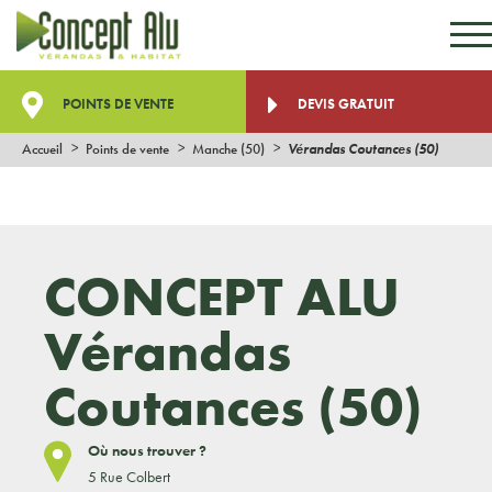
Aller au contenu
Aller au menu
POINTS DE VENTE
DEVIS GRATUIT
Accueil
Points de vente
Manche (50)
Vérandas Coutances (50)
CONCEPT ALU
Vérandas
Coutances (50)
Où nous trouver ?
5 Rue Colbert