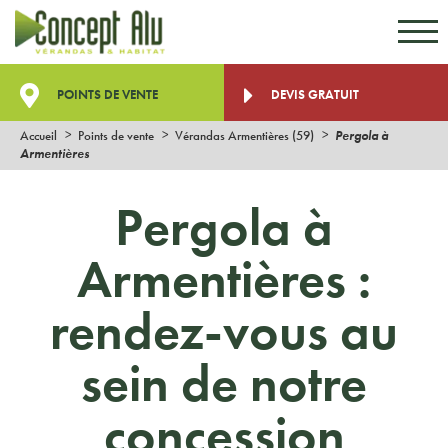
Aller au contenu
Aller au menu
POINTS DE VENTE
DEVIS GRATUIT
Accueil
Points de vente
Vérandas Armentières (59)
Pergola à
Armentières
Pergola à
Armentières :
rendez-vous au
sein de notre
concession