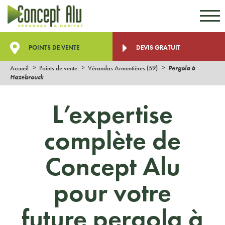
Aller au contenu
Aller au menu
POINTS DE VENTE
DEVIS GRATUIT
Accueil
Points de vente
Vérandas Armentières (59)
Pergola à
Hazebrouck
L’expertise
complète de
Concept Alu
pour votre
future pergola à