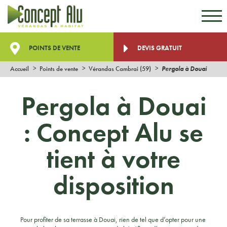
Aller au contenu
Aller au menu
POINTS DE VENTE
DEVIS GRATUIT
Accueil
Points de vente
Vérandas Cambrai (59)
Pergola à Douai
Pergola à Douai
: Concept Alu se
tient à votre
disposition
Pour profiter de sa terrasse à Douai, rien de tel que d’opter pour une