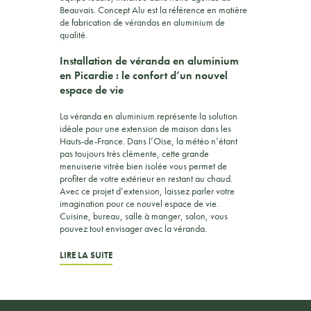
Beauvais. Concept Alu est la référence en matière
de fabrication de vérandas en aluminium de
qualité.
Installation de véranda en aluminium
en Picardie : le confort d’un nouvel
espace de vie
La véranda en aluminium représente la solution
idéale pour une extension de maison dans les
Hauts-de-France. Dans l’Oise, la météo n’étant
pas toujours très clémente, cette grande
menuiserie vitrée bien isolée vous permet de
profiter de votre extérieur en restant au chaud.
Avec ce projet d’extension, laissez parler votre
imagination pour ce nouvel espace de vie.
Cuisine, bureau, salle à manger, salon, vous
pouvez tout envisager avec la véranda.
LIRE LA SUITE
À Beauvais comme à Compiègne, apportez du
cachet à votre maison. Cet espace de vie
supplémentaire donne également de la valeur à