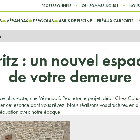
Aller au contenu
Aller au menu
PROFESSIONNELS
QUI SOMMES-NOUS ?
NOUS
S
VÉRANDAS
PERGOLAS
ABRIS DE PISCINE
PRÉAUX CARPORTS
z
itz : un nouvel espac
de votre demeure
ace plus vaste, une Véranda à Peut être le projet idéal. Chez Co
éer cet espace dont vous rêvez. Nous réalisons vos structures en a
déquation avec notre époque.