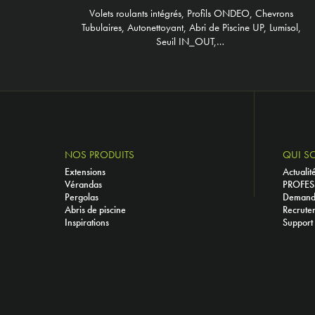
Volets roulants intégrés, Profils ONDEO, Chevrons
Tubulaires, Autonettoyant, Abri de Piscine UP, Lumisol,
Seuil IN_OUT,…
NOS PRODUITS
QUI S
Extensions
Actualit
Vérandas
PROFES
Pergolas
Demande
Abris de piscine
Recrute
Inspirations
Support