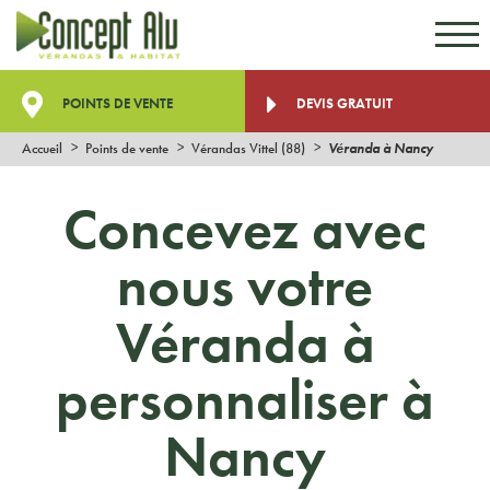
Aller au contenu
Aller au menu
POINTS DE VENTE
DEVIS GRATUIT
Accueil
Points de vente
Vérandas Vittel (88)
Véranda à Nancy
Concevez avec
nous votre
Véranda à
personnaliser à
Nancy