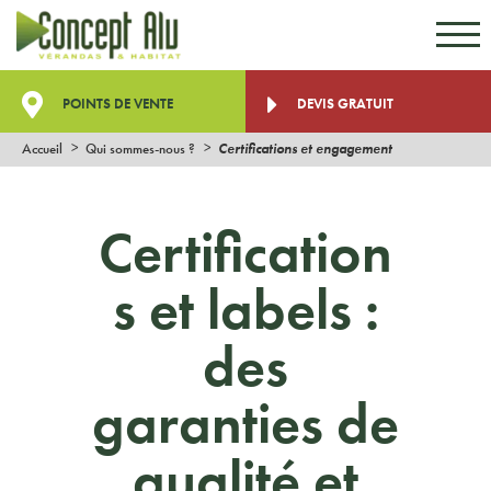
Aller au contenu
Aller au menu
POINTS DE VENTE
DEVIS GRATUIT
Accueil
Qui sommes-nous ?
Certifications et engagement
Certification
s et labels :
des
garanties de
qualité et