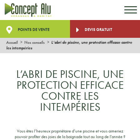
Aller au contenu
Aller au menu
POINTS DE VENTE
DEVIS GRATUIT
Accueil
Nos conseils
L’abri de piscine, une protection efficace contre
les intempéries
L’ABRI DE PISCINE, UNE
PROTECTION EFFICACE
CONTRE LES
INTEMPÉRIES
Vous êtes l’heureux propriétaire d’une piscine et vous aimeriez
pouvoir profiter des joies de la baignade tout au long de l’année ?