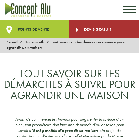
Aller au contenu
Aller au menu
POINTS DE VENTE
DEVIS GRATUIT
Accueil
Nos conseils
Tout savoir sur les démarches à suivre pour
agrandir une maison
TOUT SAVOIR SUR LES
DÉMARCHES À SUIVRE POUR
AGRANDIR UNE MAISON
Avant de commencer les travaux pour augmenter la surface d’un
bien, tout propriétaire doit faire une demande d’autorisation pour
savoir
s’il est possible d’agrandir sa maison
. Un projet de
construction ou d’extension doit en effet être validé par la Mairie.