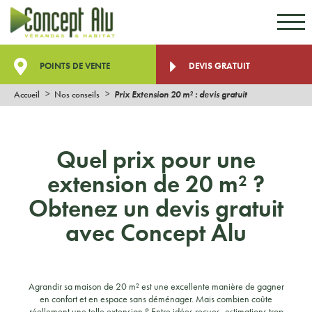
Aller au contenu
Aller au menu
POINTS DE VENTE
DEVIS GRATUIT
Accueil
Nos conseils
Prix Extension 20 m² : devis gratuit
Quel prix pour une
extension de 20 m² ?
Obtenez un devis gratuit
avec Concept Alu
Agrandir sa maison de 20 m² est une excellente manière de gagner
en confort et en espace sans déménager. Mais combien coûte
réellement une telle extension ? Entre idées reçues, estimations trop