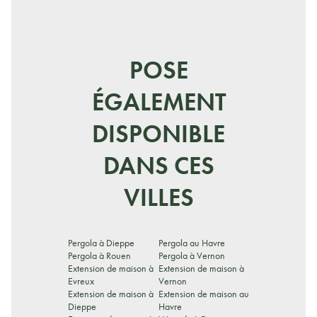
POSE
ÉGALEMENT
DISPONIBLE
DANS CES
VILLES
Pergola à Dieppe
Pergola au Havre
Pergola à Rouen
Pergola à Vernon
Extension de maison à
Extension de maison à
Evreux
Vernon
Extension de maison à
Extension de maison au
Dieppe
Havre