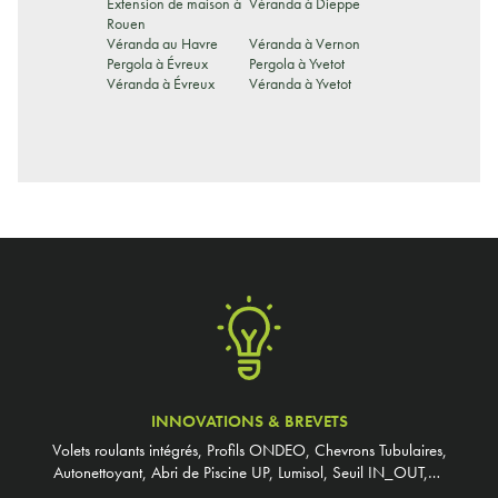
Extension de maison à
Véranda à Dieppe
Rouen
Véranda au Havre
Véranda à Vernon
Pergola à Évreux
Pergola à Yvetot
Véranda à Évreux
Véranda à Yvetot
INNOVATIONS & BREVETS
Volets roulants intégrés, Profils ONDEO, Chevrons Tubulaires,
Autonettoyant, Abri de Piscine UP, Lumisol, Seuil IN_OUT,…