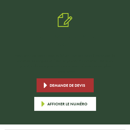
PARLEZ-NOUS DE VOTRE
PROJET
Vous avez fait votre choix ou hésitez encore entre l’extension, la
véranda, la pergola ou l’abri de piscine ? Demandez un devis
gratuit, cela vous permettra sans doute d’avoir encore plus
d’inspirations.
DEMANDE DE DEVIS
AFFICHER LE NUMÉRO