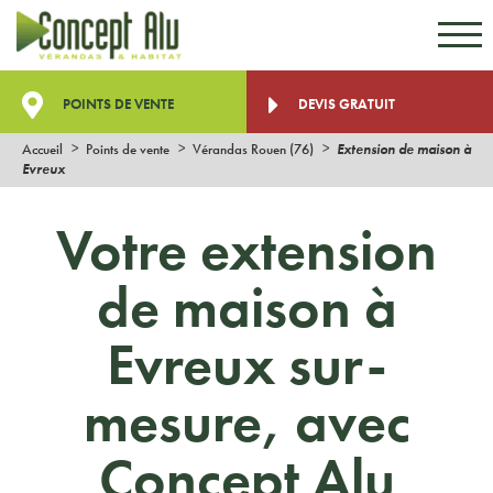
Aller au contenu
Aller au menu
POINTS DE VENTE
DEVIS GRATUIT
Accueil
Points de vente
Vérandas Rouen (76)
Extension de maison à
Evreux
Votre extension
de maison à
Evreux sur-
mesure, avec
Concept Alu